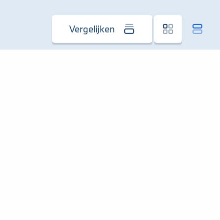
Vergelijken
Motor:
2.0L
Kleur:
Blauw
Autoconditie:
Tweedehands
Aandrijving:
Vierwielaandrijving