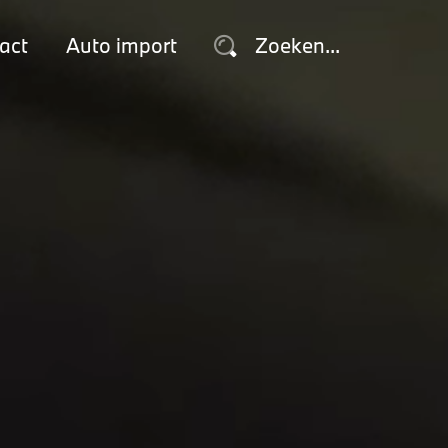
act
Auto import
Zoeken...