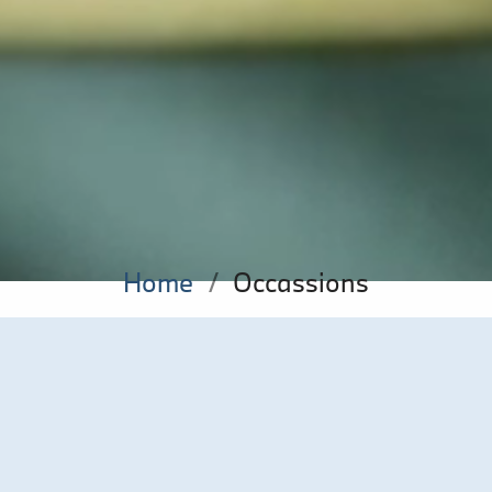
Home
/
Occassions