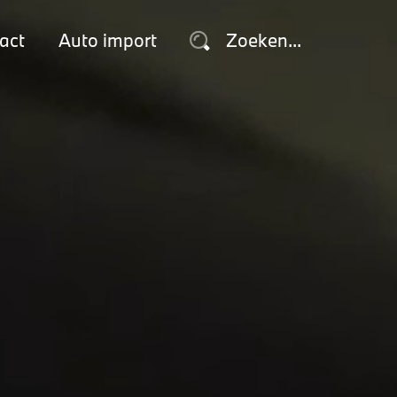
act
Auto import
Zoeken...