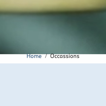
Home
/
Occassions