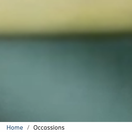
Home
/
Occassions