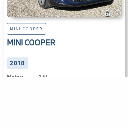
11
MINI COOPER
MINI COOPER
2018
Motor:
1.5L
Kleur:
Blauw
Autoconditie:
Tweedehands
Aandrijving:
Achterwielaandrijving
Benzine