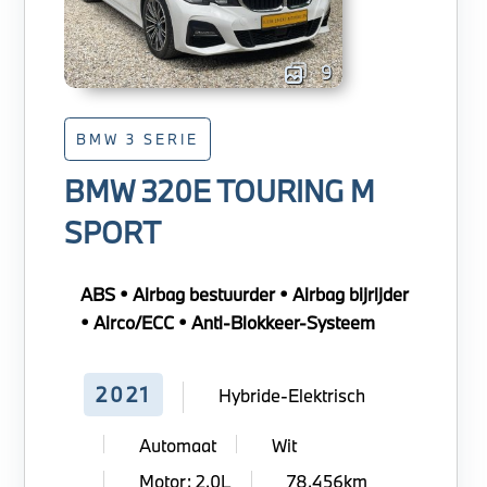
9
BMW 3 SERIE
BMW 320E TOURING M
SPORT
ABS • Airbag bestuurder • Airbag bijrijder
• Airco/ECC • Anti-Blokkeer-Systeem
2021
Hybride-Elektrisch
Automaat
Wit
Motor: 2.0L
78.456km