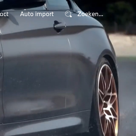
act
Auto import
Zoeken...